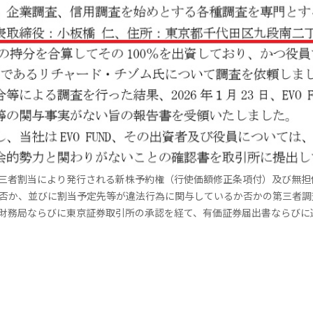
三者割当により発行される新株予約権（行使価額修正条項付）及び無担
否か、並びに割当予定先等が違法行為に関与しているか否かの第三者調
財務局ならびに東京証券取引所の承認を経て、有価証券届出書ならびに