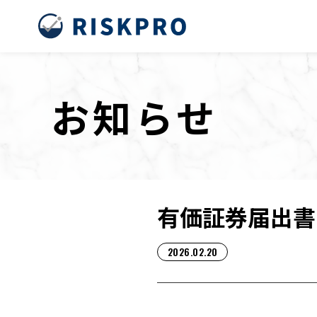
内
容
を
お知らせ
ス
キ
ッ
プ
有価証券届出書
2026.02.20