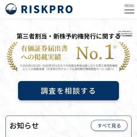
MENU
内
容
第三者割当・新株予約権発行に関する
を
ス
キ
ッ
プ
調査を相談する
お知らせ
すべて見る