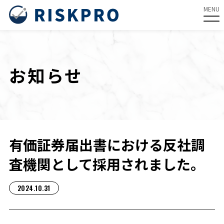
MENU
内
容
を
お知らせ
ス
キ
ッ
プ
有価証券届出書における反社調
査機関として採用されました。
2024.10.31