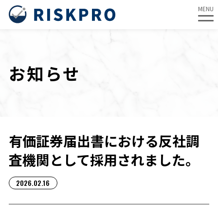
MENU
内
容
を
お知らせ
ス
キ
ッ
プ
有価証券届出書における反社調
査機関として採用されました。
2026.02.16