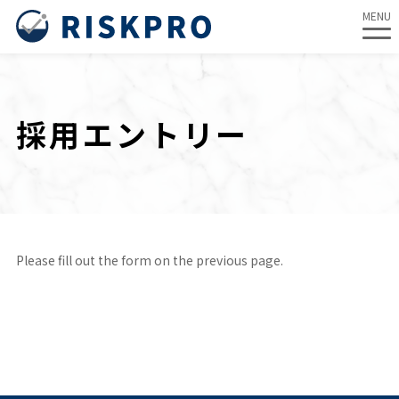
MENU
内
容
を
採用エントリー
ス
キ
ッ
プ
Please fill out the form on the previous page.