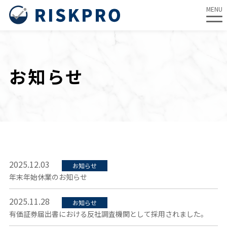
MENU
内
容
を
お知らせ
ス
キ
ッ
プ
2025.12.03
お知らせ
年末年始休業のお知らせ
2025.11.28
お知らせ
有価証券届出書における反社調査機関として採用されました。